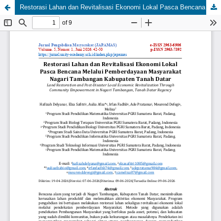
Restorasi Lahan dan Revitalisasi Ekonomi Lokal Pasca Bencana Melalui Pemberdayaan Masyarakat Nagari Tambangan Kabupaten Tanah Datar