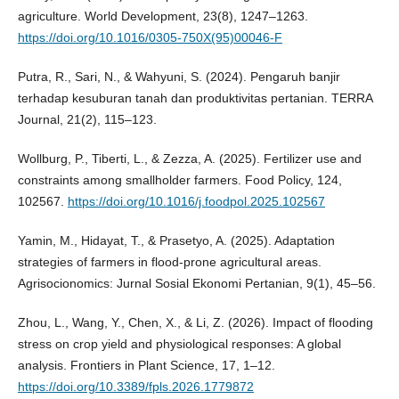
agriculture. World Development, 23(8), 1247–1263.
https://doi.org/10.1016/0305-750X(95)00046-F
Putra, R., Sari, N., & Wahyuni, S. (2024). Pengaruh banjir
terhadap kesuburan tanah dan produktivitas pertanian. TERRA
Journal, 21(2), 115–123.
Wollburg, P., Tiberti, L., & Zezza, A. (2025). Fertilizer use and
constraints among smallholder farmers. Food Policy, 124,
102567.
https://doi.org/10.1016/j.foodpol.2025.102567
Yamin, M., Hidayat, T., & Prasetyo, A. (2025). Adaptation
strategies of farmers in flood-prone agricultural areas.
Agrisocionomics: Jurnal Sosial Ekonomi Pertanian, 9(1), 45–56.
Zhou, L., Wang, Y., Chen, X., & Li, Z. (2026). Impact of flooding
stress on crop yield and physiological responses: A global
analysis. Frontiers in Plant Science, 17, 1–12.
https://doi.org/10.3389/fpls.2026.1779872