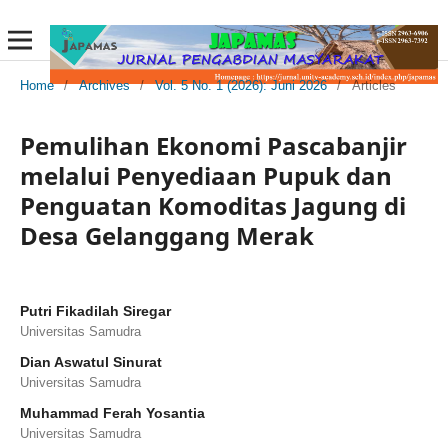
Home
/
Archives
/
Vol. 5 No. 1 (2026): Juni 2026
/
Articles
Pemulihan Ekonomi Pascabanjir
melalui Penyediaan Pupuk dan
Penguatan Komoditas Jagung di
Desa Gelanggang Merak
Putri Fikadilah Siregar
Universitas Samudra
Dian Aswatul Sinurat
Universitas Samudra
Muhammad Ferah Yosantia
Universitas Samudra