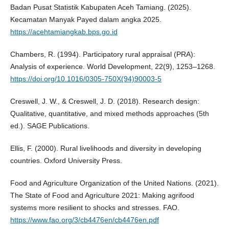
Badan Pusat Statistik Kabupaten Aceh Tamiang. (2025).
Kecamatan Manyak Payed dalam angka 2025.
https://acehtamiangkab.bps.go.id
Chambers, R. (1994). Participatory rural appraisal (PRA):
Analysis of experience. World Development, 22(9), 1253–1268.
https://doi.org/10.1016/0305-750X(94)90003-5
Creswell, J. W., & Creswell, J. D. (2018). Research design:
Qualitative, quantitative, and mixed methods approaches (5th
ed.). SAGE Publications.
Ellis, F. (2000). Rural livelihoods and diversity in developing
countries. Oxford University Press.
Food and Agriculture Organization of the United Nations. (2021).
The State of Food and Agriculture 2021: Making agrifood
systems more resilient to shocks and stresses. FAO.
https://www.fao.org/3/cb4476en/cb4476en.pdf