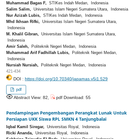
Muhammad Bagas F,
STIKes Indah Medan, Indonesia
Salim Salim,
Universitas Islam Negeri Sumatera Utara, Indonesia
Nur Azizah Lubis,
STIKes Indah Medan, Indonesia
Mhd Ikhsan Rifki,
Universitas Islam Negeri Sumatera Utara,
Indonesia
M. Khalil Gibran,
Universitas Islam Negeri Sumatera Utara,
Indonesia
Amir Saleh,
Politeknik Negeri Medan, Indonesia
Muhammad Arif Fadhillah Lubis,
Politeknik Negeri Medan,
Indonesia
Nursiah Nursiah,
Politeknik Negeri Medan, Indonesia
421-434
DOI :
https://doi.org/10.70340/japamas.v5i1.529
pdf
Abstract View: 82,
pdf Download: 55
Pendampingan Pengembangan Perangkat Lunak Untuk
Persiapan UKK Siswa RPL SMKN 4 Tanjungbalai
Iqbal Kamil Siregar,
Universitas Royal, Indonesia
Ricki Ananda,
Universitas Royal, Indonesia