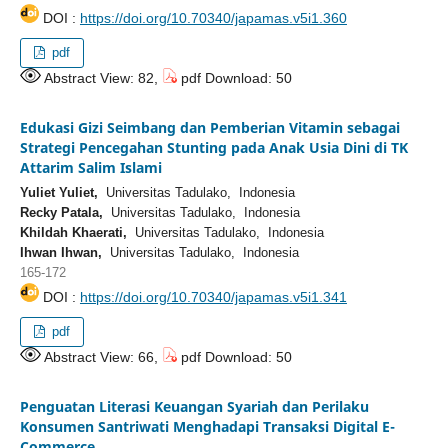
DOI :
https://doi.org/10.70340/japamas.v5i1.360
pdf
Abstract View: 82,
pdf Download: 50
Edukasi Gizi Seimbang dan Pemberian Vitamin sebagai
Strategi Pencegahan Stunting pada Anak Usia Dini di TK
Attarim Salim Islami
Yuliet Yuliet,
Universitas Tadulako, Indonesia
Recky Patala,
Universitas Tadulako, Indonesia
Khildah Khaerati,
Universitas Tadulako, Indonesia
Ihwan Ihwan,
Universitas Tadulako, Indonesia
165-172
DOI :
https://doi.org/10.70340/japamas.v5i1.341
pdf
Abstract View: 66,
pdf Download: 50
Penguatan Literasi Keuangan Syariah dan Perilaku
Konsumen Santriwati Menghadapi Transaksi Digital E-
Commerce