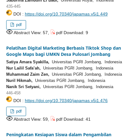
Sabbrina Zainudin El Badr,
Universitas Royal, Indonesia
435-445
DOI :
https://doi.org/10.70340/japamas.v5i1.449
pdf
Abstract View: 57,
pdf Download: 9
Pelatihan Digital Marketing Berbasis Tiktok Shop dan
Google Maps bagi UMKN Desa Pulosari Jombang
Satiya Amara Syakilla,
Universitas PGRI Jombang, Indonesia
Nur Lailil Safa’ah,
Universitas PGRI Jombang, Indonesia
Muhammad Zaim Zen,
Universitas PGRI Jombang, Indonesia
Nuril Hikmah,
Universitas PGRI Jombang, Indonesia
Nanik Sri Setyani,
Universitas PGRI Jombang, Indonesia
446-458
DOI :
https://doi.org/10.70340/japamas.v5i1.476
pdf
Abstract View: 59,
pdf Download: 41
Peningkatan Kesiapan Siswa dalam Pengambilan