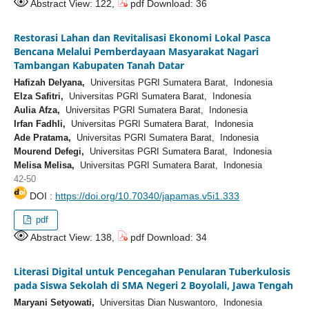
Abstract View: 122,
pdf Download: 36
Restorasi Lahan dan Revitalisasi Ekonomi Lokal Pasca
Bencana Melalui Pemberdayaan Masyarakat Nagari
Tambangan Kabupaten Tanah Datar
Hafizah Delyana,
Universitas PGRI Sumatera Barat, Indonesia
Elza Safitri,
Universitas PGRI Sumatera Barat, Indonesia
Aulia Afza,
Universitas PGRI Sumatera Barat, Indonesia
Irfan Fadhli,
Universitas PGRI Sumatera Barat, Indonesia
Ade Pratama,
Universitas PGRI Sumatera Barat, Indonesia
Mourend Defegi,
Universitas PGRI Sumatera Barat, Indonesia
Melisa Melisa,
Universitas PGRI Sumatera Barat, Indonesia
42-50
DOI :
https://doi.org/10.70340/japamas.v5i1.333
pdf
Abstract View: 138,
pdf Download: 34
Literasi Digital untuk Pencegahan Penularan Tuberkulosis
pada Siswa Sekolah di SMA Negeri 2 Boyolali, Jawa Tengah
Maryani Setyowati,
Universitas Dian Nuswantoro, Indonesia