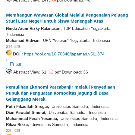
Abstract View: 147,
pdf Download: 48
Membangun Wawasan Global Melalui Pengenalan Peluang
Studi Luar Negeri untuk Siswa Menengah Atas
Ninda Arum Rizky Ratanasari,
IDP Education Yogyakarta,
Indonesia
Muhamad Ridwan,
UPN "Veteran" Yogyakarta, Indonesia
314-329
DOI :
https://doi.org/10.70340/japamas.v5i1.374
pdf
Abstract View: 61,
pdf Download: 36
Pemulihan Ekonomi Pascabanjir melalui Penyediaan
Pupuk dan Penguatan Komoditas Jagung di Desa
Gelanggang Merak
Putri Fikadilah Siregar,
Universitas Samudra, Indonesia
Dian Aswatul Sinurat,
Universitas Samudra, Indonesia
Muhammad Ferah Yosantia,
Universitas Samudra, Indonesia
Rikza Rikza,
Universitas Samudra, Indonesia
330-339