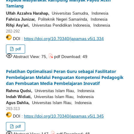
Tamiang
Ulfah Azzahra Harahap,
Universitas Samudra, Indonesia
Fahriza Junizar,
Politeknik Negeri Samarinda, Indonesia
Rifqi Asy'ari,
Universitas Pendidikan Indonesia, Indonesia
282-292
DOI :
https://doi.org/10.70340/japamas.v5i1.334
pdf
Abstract View: 75,
pdf Download: 49
Pelatihan Optimalisasi Peran Guru sebagai Fasilitator
Pembelajaran Melalui Penguatan Kompetensi Pedagogik
dan Pembuatan Media Pembelajaran Inovatif
Rahma Qudsi,
Universitas Islam Riau, Indonesia
Indah Widiati,
Universitas Islam Riau, Indonesia
Agus Dahlia,
Universitas Islam Riau, Indonesia
293-313
DOI :
https://doi.org/10.70340/japamas.v5i1.345
pdf