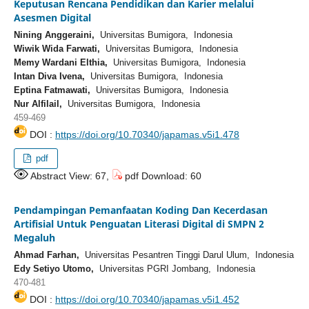
Keputusan Rencana Pendidikan dan Karier melalui
Asesmen Digital
Nining Anggeraini,
Universitas Bumigora, Indonesia
Wiwik Wida Farwati,
Universitas Bumigora, Indonesia
Memy Wardani Elthia,
Universitas Bumigora, Indonesia
Intan Diva Ivena,
Universitas Bumigora, Indonesia
Eptina Fatmawati,
Universitas Bumigora, Indonesia
Nur Alfilail,
Universitas Bumigora, Indonesia
459-469
DOI :
https://doi.org/10.70340/japamas.v5i1.478
pdf
Abstract View: 67,
pdf Download: 60
Pendampingan Pemanfaatan Koding Dan Kecerdasan
Artifisial Untuk Penguatan Literasi Digital di SMPN 2
Megaluh
Ahmad Farhan,
Universitas Pesantren Tinggi Darul Ulum, Indonesia
Edy Setiyo Utomo,
Universitas PGRI Jombang, Indonesia
470-481
DOI :
https://doi.org/10.70340/japamas.v5i1.452