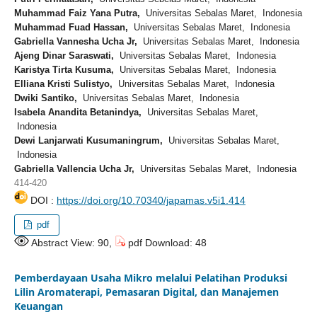
Muhammad Faiz Yana Putra,
Universitas Sebalas Maret, Indonesia
Muhammad Fuad Hassan,
Universitas Sebalas Maret, Indonesia
Gabriella Vannesha Ucha Jr,
Universitas Sebalas Maret, Indonesia
Ajeng Dinar Saraswati,
Universitas Sebalas Maret, Indonesia
Karistya Tirta Kusuma,
Universitas Sebalas Maret, Indonesia
Elliana Kristi Sulistyo,
Universitas Sebalas Maret, Indonesia
Dwiki Santiko,
Universitas Sebalas Maret, Indonesia
Isabela Anandita Betanindya,
Universitas Sebalas Maret,
Indonesia
Dewi Lanjarwati Kusumaningrum,
Universitas Sebalas Maret,
Indonesia
Gabriella Vallencia Ucha Jr,
Universitas Sebalas Maret, Indonesia
414-420
DOI :
https://doi.org/10.70340/japamas.v5i1.414
pdf
Abstract View: 90,
pdf Download: 48
Pemberdayaan Usaha Mikro melalui Pelatihan Produksi
Lilin Aromaterapi, Pemasaran Digital, dan Manajemen
Keuangan