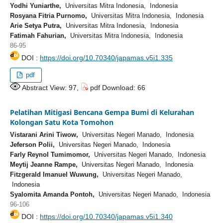
Yodhi Yuniarthe,
Universitas Mitra Indonesia, Indonesia
Rosyana Fitria Purnomo,
Universitas Mitra Indonesia, Indonesia
Arie Setya Putra,
Universitas Mitra Indonesia, Indonesia
Fatimah Fahurian,
Universitas Mitra Indonesia, Indonesia
86-95
DOI :
https://doi.org/10.70340/japamas.v5i1.335
pdf
Abstract View: 97,
pdf Download: 66
Pelatihan Mitigasi Bencana Gempa Bumi di Kelurahan
Kolongan Satu Kota Tomohon
Vistarani Arini Tiwow,
Universitas Negeri Manado, Indonesia
Jeferson Polii,
Universitas Negeri Manado, Indonesia
Farly Reynol Tumimomor,
Universitas Negeri Manado, Indonesia
Meytij Jeanne Rampe,
Universitas Negeri Manado, Indonesia
Fitzgerald Imanuel Wuwung,
Universitas Negeri Manado,
Indonesia
Syalomita Amanda Pontoh,
Universitas Negeri Manado, Indonesia
96-106
DOI :
https://doi.org/10.70340/japamas.v5i1.340