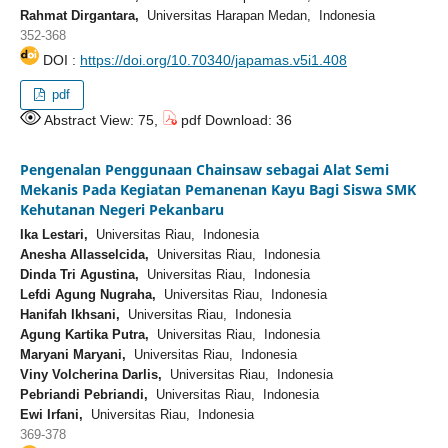
Rahmat Dirgantara,
Universitas Harapan Medan, Indonesia
352-368
DOI :
https://doi.org/10.70340/japamas.v5i1.408
pdf
Abstract View: 75,
pdf Download: 36
Pengenalan Penggunaan Chainsaw sebagai Alat Semi
Mekanis Pada Kegiatan Pemanenan Kayu Bagi Siswa SMK
Kehutanan Negeri Pekanbaru
Ika Lestari,
Universitas Riau, Indonesia
Anesha Allasselcida,
Universitas Riau, Indonesia
Dinda Tri Agustina,
Universitas Riau, Indonesia
Lefdi Agung Nugraha,
Universitas Riau, Indonesia
Hanifah Ikhsani,
Universitas Riau, Indonesia
Agung Kartika Putra,
Universitas Riau, Indonesia
Maryani Maryani,
Universitas Riau, Indonesia
Viny Volcherina Darlis,
Universitas Riau, Indonesia
Pebriandi Pebriandi,
Universitas Riau, Indonesia
Ewi Irfani,
Universitas Riau, Indonesia
369-378