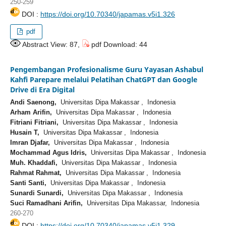
250-259
DOI :
https://doi.org/10.70340/japamas.v5i1.326
pdf
Abstract View: 87,
pdf Download: 44
Pengembangan Profesionalisme Guru Yayasan Ashabul
Kahfi Parepare melalui Pelatihan ChatGPT dan Google
Drive di Era Digital
Andi Saenong,
Universitas Dipa Makassar , Indonesia
Arham Arifin,
Universitas Dipa Makassar , Indonesia
Fitriani Fitriani,
Universitas Dipa Makassar , Indonesia
Husain T,
Universitas Dipa Makassar , Indonesia
Imran Djafar,
Universitas Dipa Makassar , Indonesia
Mochammad Agus Idris,
Universitas Dipa Makassar , Indonesia
Muh. Khaddafi,
Universitas Dipa Makassar , Indonesia
Rahmat Rahmat,
Universitas Dipa Makassar , Indonesia
Santi Santi,
Universitas Dipa Makassar , Indonesia
Sunardi Sunardi,
Universitas Dipa Makassar , Indonesia
Suci Ramadhani Arifin,
Universitas Dipa Makassar, Indonesia
260-270
DOI :
https://doi.org/10.70340/japamas.v5i1.329