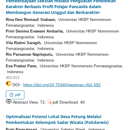
Pemberdayaan Sekolah melalui Penguatan Pendidikan
Karakter Berbasis Profil Pelajar Pancasila dalam
Membangun Generasi Unggul dan Berkarakter
Rina Devi Romauli Siahaan,
Universitas HKBP Nommensen
Pematangsiantar, Indonesia
Prini Desima Evawani Ambarita,
Universitas HKBP Nommensen
Pematangsiantar, Indonesia
Vita Riahni Saragih,
Universitas HKBP Nommensen
Pematangsiantar, Indonesia
Rio Parsaoran Napitupulu,
Universitas HKBP Nommensen
Pematangsiantar, Indonesia
Eva Pratiwi Pane,
Universitas HKBP Nommensen Pematangsiantar,
Indonesia
403-413
DOI :
https://doi.org/10.70340/japamas.v5i1.592
pdf
Abstract View: 72,
pdf Download: 40
Optimalisasi Potensi Lokal Desa Petung Melalui
Pembentukan Kelompok Sadar Wisata (Pokdarwis)
Putri Permatasari,
Universitas Sebelas Maret, Indonesia