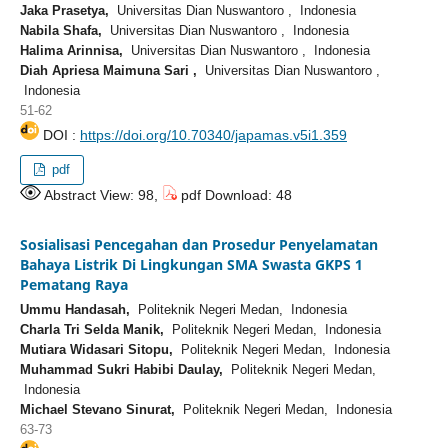
Jaka Prasetya,
Universitas Dian Nuswantoro , Indonesia
Nabila Shafa,
Universitas Dian Nuswantoro , Indonesia
Halima Arinnisa,
Universitas Dian Nuswantoro , Indonesia
Diah Apriesa Maimuna Sari ,
Universitas Dian Nuswantoro ,
Indonesia
51-62
DOI :
https://doi.org/10.70340/japamas.v5i1.359
pdf
Abstract View: 98,
pdf Download: 48
Sosialisasi Pencegahan dan Prosedur Penyelamatan
Bahaya Listrik Di Lingkungan SMA Swasta GKPS 1
Pematang Raya
Ummu Handasah,
Politeknik Negeri Medan, Indonesia
Charla Tri Selda Manik,
Politeknik Negeri Medan, Indonesia
Mutiara Widasari Sitopu,
Politeknik Negeri Medan, Indonesia
Muhammad Sukri Habibi Daulay,
Politeknik Negeri Medan,
Indonesia
Michael Stevano Sinurat,
Politeknik Negeri Medan, Indonesia
63-73