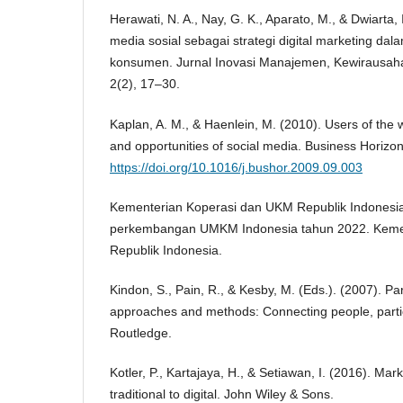
Herawati, N. A., Nay, G. K., Aparato, M., & Dwiarta, 
media sosial sebagai strategi digital marketing da
konsumen. Jurnal Inovasi Manajemen, Kewirausahaa
2(2), 17–30.
Kaplan, A. M., & Haenlein, M. (2010). Users of the 
and opportunities of social media. Business Horizon
https://doi.org/10.1016/j.bushor.2009.09.003
Kementerian Koperasi dan UKM Republik Indonesia
perkembangan UMKM Indonesia tahun 2022. Keme
Republik Indonesia.
Kindon, S., Pain, R., & Kesby, M. (Eds.). (2007). Pa
approaches and methods: Connecting people, partic
Routledge.
Kotler, P., Kartajaya, H., & Setiawan, I. (2016). Ma
traditional to digital. John Wiley & Sons.