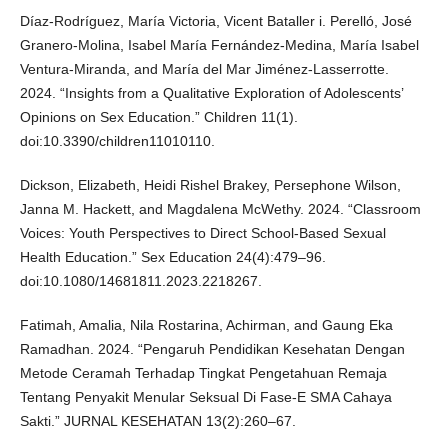
Díaz-Rodríguez, María Victoria, Vicent Bataller i. Perelló, José
Granero-Molina, Isabel María Fernández-Medina, María Isabel
Ventura-Miranda, and María del Mar Jiménez-Lasserrotte.
2024. “Insights from a Qualitative Exploration of Adolescents’
Opinions on Sex Education.” Children 11(1).
doi:10.3390/children11010110.
Dickson, Elizabeth, Heidi Rishel Brakey, Persephone Wilson,
Janna M. Hackett, and Magdalena McWethy. 2024. “Classroom
Voices: Youth Perspectives to Direct School-Based Sexual
Health Education.” Sex Education 24(4):479–96.
doi:10.1080/14681811.2023.2218267.
Fatimah, Amalia, Nila Rostarina, Achirman, and Gaung Eka
Ramadhan. 2024. “Pengaruh Pendidikan Kesehatan Dengan
Metode Ceramah Terhadap Tingkat Pengetahuan Remaja
Tentang Penyakit Menular Seksual Di Fase-E SMA Cahaya
Sakti.” JURNAL KESEHATAN 13(2):260–67.