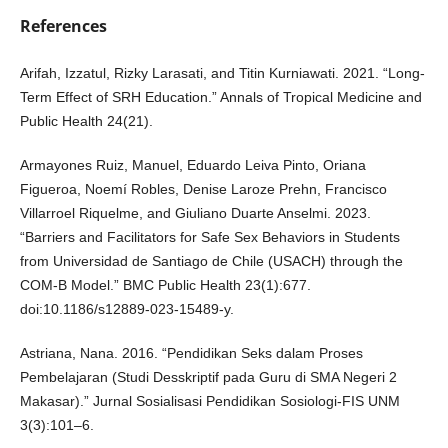
References
Arifah, Izzatul, Rizky Larasati, and Titin Kurniawati. 2021. “Long-
Term Effect of SRH Education.” Annals of Tropical Medicine and
Public Health 24(21).
Armayones Ruiz, Manuel, Eduardo Leiva Pinto, Oriana
Figueroa, Noemí Robles, Denise Laroze Prehn, Francisco
Villarroel Riquelme, and Giuliano Duarte Anselmi. 2023.
“Barriers and Facilitators for Safe Sex Behaviors in Students
from Universidad de Santiago de Chile (USACH) through the
COM-B Model.” BMC Public Health 23(1):677.
doi:10.1186/s12889-023-15489-y.
Astriana, Nana. 2016. “Pendidikan Seks dalam Proses
Pembelajaran (Studi Desskriptif pada Guru di SMA Negeri 2
Makasar).” Jurnal Sosialisasi Pendidikan Sosiologi-FIS UNM
3(3):101–6.