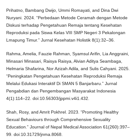
Prihatno, Bambang Dwijo, Ummi Romayati, and Dina Dwi
Nuryani. 2024. “Perbedaan Metode Ceramah dengan Metode
Diskusi terhadap Pengetahuan Remaja tentang Kesehatan
Reproduksi pada Siswa Kelas VIII SMP Negeri 3 Pekalongan
Lmapung Timur.” Jurnal Kesehatan Holistik 8(1):32–36.
Rahma, Amelia, Fauzie Rahman, Syamsul Arifin, Lia Anggraini,
Minasari Minasari, Raisya Raisya, Alvian Aditya Seambaga,
Helmaria Shafarina, Nor Azizah Adila, and Sulis Cahyani. 2025.
“Peningkatan Pengetahuan Kesehatan Reproduksi Remaja
Melalui Edukasi Interaktif Di SMAN 5 Banjarbaru.” Jurnal
Pengabdian dan Pengembangan Masyarakat Indonesia
4(1):114–22. doi:10.56303/jppmi.v4i1.432.
Shah, Rosy, and Amrit Pokhrel. 2023. “Promoting Healthy
Sexual Behaviours through Comprehensive Sexuality
Education.” Journal of Nepal Medical Association 61(260):397–
99. doi:10.31729/jnma.8068.