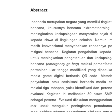
Abstract
Indonesia merupakan negara yang memiliki tingkat
bencana, khususnya bencana hidrometeorologi
meningkatkan kesiapsiagaan masyarakat sejak di
kepada siswa di lingkungan sekolah. Namun, 
masih konvensional menyebabkan rendahnya p
mitigasi bencana. Kegiatan pengabdian kepada 
untuk meningkatkan pengetahuan dan kesiapsiagaa
bencana (
emergency go-bag
) melalui pemanfaat
permainan ular tangga modifikasi yang dipadu
media game digital berbasis QR code. Metod
penyuluhan atau sosialisasi berbasis media ed
melalui tiga tahapan, yaitu identifikasi dan pere
evaluasi. Kegiatan ini melibatkan 30 siswa S
sebagai peserta. Evaluasi dilakukan menggunak
test
untuk mengukur peningkatan pemahaman
menunjukkan adanya peningkatan nilai rata-rata 