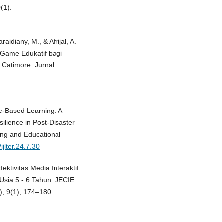
(1).
aidiany, M., & Afrijal, A.
 Game Edukatif bagi
 Catimore: Jurnal
e-Based Learning: A
ilience in Post-Disaster
hing and Educational
ijlter.24.7.30
fektivitas Media Interaktif
Usia 5 - 6 Tahun. JECIE
), 9(1), 174–180.