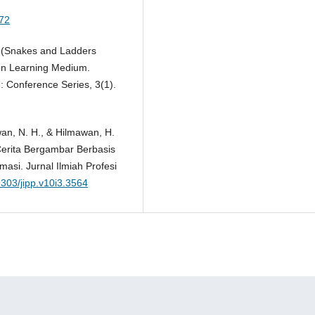
172
N (Snakes and Ladders
ion Learning Medium.
: Conference Series, 3(1).
awan, N. H., & Hilmawan, H.
erita Bergambar Berbasis
asi. Jurnal Ilmiah Profesi
9303/jipp.v10i3.3564