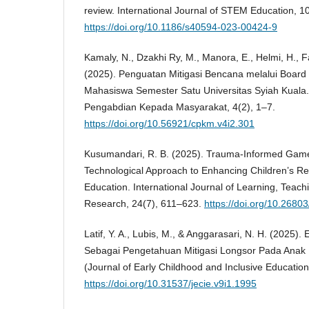
review. International Journal of STEM Education, 10
https://doi.org/10.1186/s40594-023-00424-9
Kamaly, N., Dzakhi Ry, M., Manora, E., Helmi, H., Far
(2025). Penguatan Mitigasi Bencana melalui Board
Mahasiswa Semester Satu Universitas Syiah Kuala.
Pengabdian Kepada Masyarakat, 4(2), 1–7.
https://doi.org/10.56921/cpkm.v4i2.301
Kusumandari, R. B. (2025). Trauma-Informed Gam
Technological Approach to Enhancing Children’s Res
Education. International Journal of Learning, Teac
Research, 24(7), 611–623.
https://doi.org/10.26803/
Latif, Y. A., Lubis, M., & Anggarasari, N. H. (2025). E
Sebagai Pengetahuan Mitigasi Longsor Pada Anak 
(Journal of Early Childhood and Inclusive Education
https://doi.org/10.31537/jecie.v9i1.1995