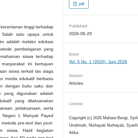
pdf
Published
 kerentanan tinggi terhadap
2026-06-29
. Salah satu upaya untuk
ni adalah melalui edukasi
metode pembelajaran yang
Issue
emahaman siswa terhadap
Vol. 5 No. 1 (2026): Juni 2026
masyarakat ini bertujuan
n siswa terkait tas siaga
Section
an media edukatif berbasis
Articles
kan dengan buku saku dan
e yang digunakan adalah
ukatif yang dilaksanakan
License
ncanaan, pelaksanaan, serta
MP Negeri 1 Manyak Payed
Copyright (c) 2026 Mahara Bengi, Syif
an metode
pre-test
dan
post-
Urrahmah, Nurhayati Nurhayati, Syarif
 siswa. Hasil kegiatan
Atika
siswa dari 60 pada
pre-test