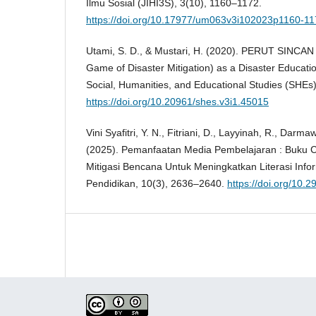
Ilmu Sosial (JIHI3S), 3(10), 1160–1172.
https://doi.org/10.17977/um063v3i102023p1160-1
Utami, S. D., & Mustari, H. (2020). PERUT SINCA
Game of Disaster Mitigation) as a Disaster Educat
Social, Humanities, and Educational Studies (SHEs)
https://doi.org/10.20961/shes.v3i1.45015
Vini Syafitri, Y. N., Fitriani, D., Layyinah, R., Darm
(2025). Pemanfaatan Media Pembelajaran : Buku C
Mitigasi Bencana Untuk Meningkatkan Literasi Inform
Pendidikan, 10(3), 2636–2640.
https://doi.org/10.2