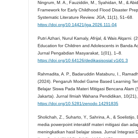
Ningrum, M. A., Fauziddin, M., Syahidan, M., & Abid
Framework for Early Childhood Flood Disaster Prep
Systematic Literature Review. JGA, 11(1), 51–68.
https://doi.org/10.14421/jga.2026.111-04
Putri Azhari, Nurul Kamaly, Afrijal, & Wais Alqarni. (
Education for Children and Adolescents in Banda Ace
Jurnal Pengabdian Masyarakat, 1(01), 1–8.
https://doi.org/10.64126/dedikasisosial.v1i01.3
Rahmadita, A. P., Badaruddin Mataburu, I., Ramadh
(2024). Pengaruh Model Game Based Learning Ter
Belajar Siswa Pada Materi Mitigasi Bencana Alam 
Jakarta). Jurnal Ilmiah Wahana Pendidikan, 10(21)
https://doi.org/10.5281/zenodo.14291835
Sholichah, Z., Suharto, Y., Sahrina, A., & Soelisti
media powerpoint interaktif materi mitigasi dan ad
meningkatkan hasil belajar siswa. Jurnal Integrasi 