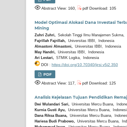
Abstract View: 160,
pdf Download: 105
Model Optimasi Alokasi Dana Investasi Te
Mining
Zuhri Zuhri,
Sekolah Tinggi Ilmu Manajemen Sukma, 
Fajrillah Fajrillah,
Universitas IBBI, Indonesia
Almastoni Almastoni,
Universitas IBBI, Indonesia
May Handri,
Universitas IBBI, Indonesia
Ari Lestari,
STMIK Logika, Indonesia
DOI :
https://doi.org/10.70340/jirsi.v5i2.350
PDF
Abstract View: 117,
pdf Download: 125
Analisis Kejelasan Tujuan Pendidikan Remaj
Dwi Wulandari Sari,
Universitas Mercu Buana, Indone
Kurnia Gusti Ayu,
Universitas Mercu Buana, Indonesi
Dana Riksa Buana,
Universitas Mercu Buana, Indones
Hariesa Budi Prabowo,
Universitas Mercu Buana, Ind
Muhammad Irvan,
Universitas Mercu Buana, Indones