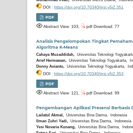
DOI :
https://doi.org/10.70340/jirsi.v5i2.351
PDF
Abstract View: 103,
pdf Download: 77
Analisis Pengelompokan Tingkat Pemahama
Algoritma K-Means
Cahaya Muzaddidah,
Universitas Teknologi Yogyakart
Arief Hermawan,
Universitas Teknologi Yogyakarta, I
Donny Avianto,
Universitas Teknologi Yogyakarta, In
DOI :
https://doi.org/10.70340/jirsi.v5i2.353
PDF
Abstract View: 121,
pdf Download: 99
Pengembangan Aplikasi Presensi Berbasis 
Lailatul Akmal,
Universitas Bina Darma, Indonesia
Ilman Zuhri Yadi,
Universitas Bina Darma, Indonesia
Yesi Novaria Kunang,
Universitas Bina Darma, Indon
Fatma Sari,
Universitas Bina Darma, Indonesia