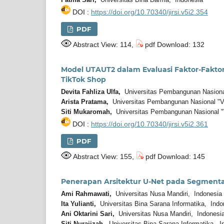
DOI :
https://doi.org/10.70340/jirsi.v5i2.354
PDF
Abstract View: 114,
pdf Download: 132
Model UTAUT2 dalam Evaluasi Faktor-Fakto
TikTok Shop
Devita Fahliza Ulfa,
Universitas Pembangunan Nasional
Arista Pratama,
Universitas Pembangunan Nasional "Ve
Siti Mukaromah,
Universitas Pembangunan Nasional "
DOI :
https://doi.org/10.70340/jirsi.v5i2.361
PDF
Abstract View: 155,
pdf Download: 145
Penerapan Arsitektur U-Net pada Segmentasi
Ami Rahmawati,
Universitas Nusa Mandiri, Indonesia
Ita Yulianti,
Universitas Bina Sarana Informatika, Indo
Ani Oktarini Sari,
Universitas Nusa Mandiri, Indonesi
Siti Nurajizah,
Universitas Bina Sarana Informatika, I