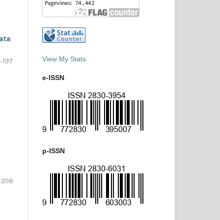
ata
View My Stats
1-197
e-ISSN
p-ISSN
-208