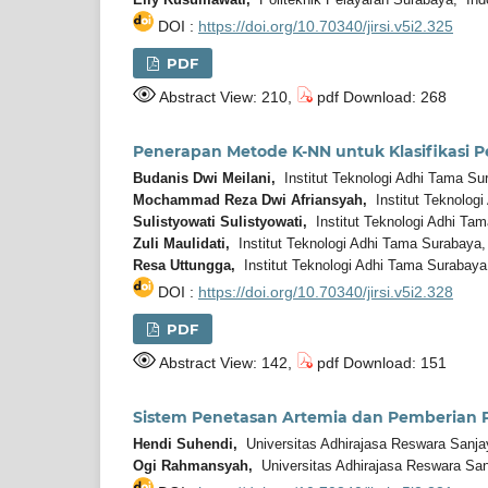
DOI :
https://doi.org/10.70340/jirsi.v5i2.325
PDF
Abstract View: 210,
pdf Download: 268
Penerapan Metode K-NN untuk Klasifikasi P
Budanis Dwi Meilani,
Institut Teknologi Adhi Tama Su
Mochammad Reza Dwi Afriansyah,
Institut Teknolog
Sulistyowati Sulistyowati,
Institut Teknologi Adhi Ta
Zuli Maulidati,
Institut Teknologi Adhi Tama Surabaya,
Resa Uttungga,
Institut Teknologi Adhi Tama Surabaya
DOI :
https://doi.org/10.70340/jirsi.v5i2.328
PDF
Abstract View: 142,
pdf Download: 151
Sistem Penetasan Artemia dan Pemberian P
Hendi Suhendi,
Universitas Adhirajasa Reswara Sanja
Ogi Rahmansyah,
Universitas Adhirajasa Reswara San