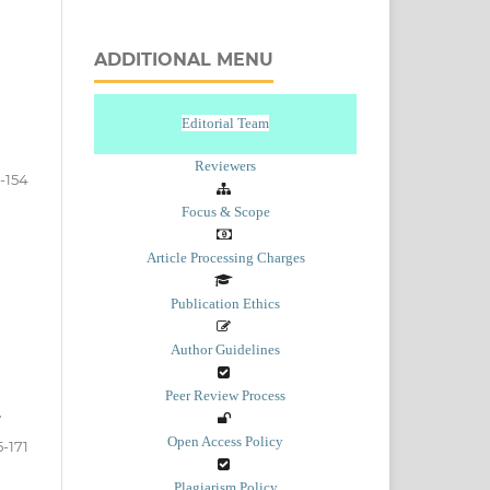
ADDITIONAL MENU
Editorial Team
Reviewers
-154
Focus & Scope
Article Processing Charges
Publication Ethics
Author Guidelines
Peer Review Process
r
Open Access Policy
5-171
Plagiarism Policy