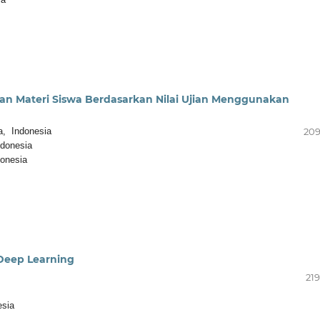
n Materi Siswa Berdasarkan Nilai Ujian Menggunakan
a, Indonesia
209
ndonesia
donesia
Deep Learning
219
esia