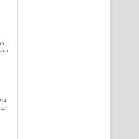
an
-269
UT2
-284