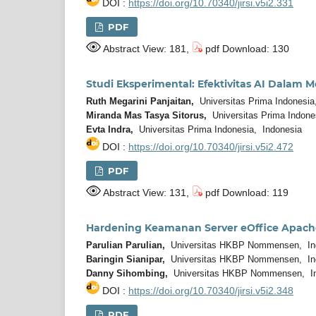
DOI :
https://doi.org/10.70340/jirsi.v5i2.331
PDF
Abstract View: 181,
pdf Download: 130
Studi Eksperimental: Efektivitas AI Dalam 
Ruth Megarini Panjaitan,
Universitas Prima Indonesia
Miranda Mas Tasya Sitorus,
Universitas Prima Indone
Evta Indra,
Universitas Prima Indonesia, Indonesia
DOI :
https://doi.org/10.70340/jirsi.v5i2.472
PDF
Abstract View: 131,
pdf Download: 119
Hardening Keamanan Server eOffice Apache
Parulian Parulian,
Universitas HKBP Nommensen, In
Baringin Sianipar,
Universitas HKBP Nommensen, In
Danny Sihombing,
Universitas HKBP Nommensen, In
DOI :
https://doi.org/10.70340/jirsi.v5i2.348
PDF