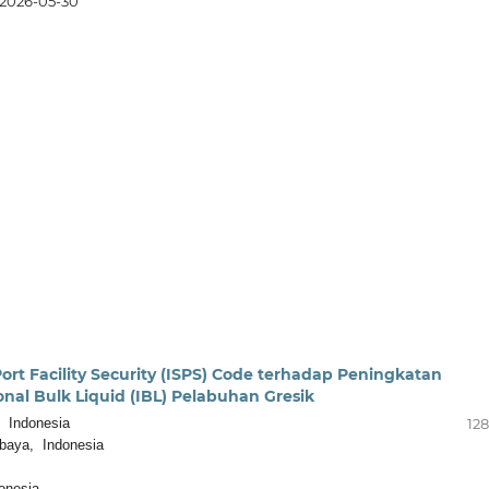
2026-05-30
ort Facility Security (ISPS) Code terhadap Peningkatan
nal Bulk Liquid (IBL) Pelabuhan Gresik
, Indonesia
128
baya, Indonesia
onesia