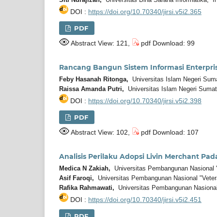
DOI :
https://doi.org/10.70340/jirsi.v5i2.365
PDF
Abstract View: 121,
pdf Download: 99
Rancang Bangun Sistem Informasi Enterpri
Feby Hasanah Ritonga,
Universitas Islam Negeri Suma
Raissa Amanda Putri,
Universitas Islam Negeri Sumat
DOI :
https://doi.org/10.70340/jirsi.v5i2.398
PDF
Abstract View: 102,
pdf Download: 107
Analisis Perilaku Adopsi Livin Merchant 
Medica N Zakiah,
Universitas Pembangunan Nasional "
Asif Faroqi,
Universitas Pembangunan Nasional "Veter
Rafika Rahmawati,
Universitas Pembangunan Nasional 
DOI :
https://doi.org/10.70340/jirsi.v5i2.451
PDF